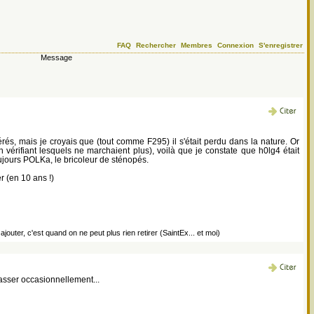
FAQ
Rechercher
Membres
Connexion
S'enregistrer
Message
és, mais je croyais que (tout comme F295) il s'était perdu dans la nature. Or
 vérifiant lesquels ne marchaient plus), voilà que je constate que h0lg4 était
toujours POLKa, le bricoleur de sténopés.
r (en 10 ans !)
jouter, c'est quand on ne peut plus rien retirer (SaintEx... et moi)
sser occasionnellement...