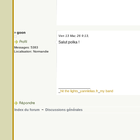
»
goon
Ven 13 Mar, 26 9:13,
Salut polka !
Messages: 5383
Localisation: Normandie
_________________
_
hit the lights
_
yannlelias.fr
_
my band
Index du forum
~
Discussions générales