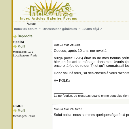
Index
Articles
Galeries
Forums
Auteur
Index du forum
~
Discussions générales
~ 10 ans déjà ?
»
polka
Dim 01 Mar, 26 8:06,
Coucou, après 10 ans, me revoilà !
Messages: 172
Localisation: Paris
h0lg4 (avec F295) était un de mes forums préfér
hier, en faisant le ménage dans mes favoris (en
encore là (ou de retour ?), et qu'il connaissait 
Donc salut à tous, j'ai des choses à vous raconte
A+ POLKa
_________________
La perfection, ce n'est pas quand on ne peut plus rien a
»
GIGI
Mar 03 Mar, 26 15:56,
Salut polka, nous sommes quelques égarés à pa
Messages: 7878