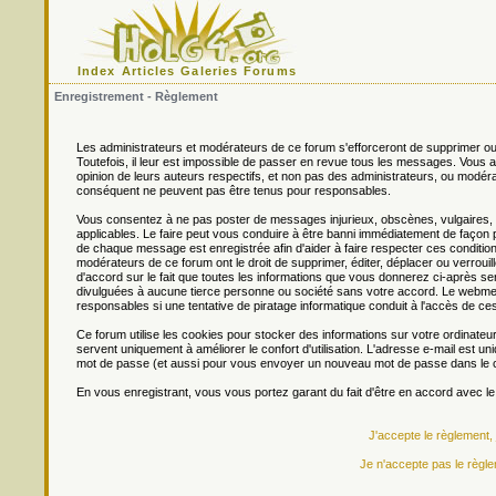
Index
Articles
Galeries
Forums
Enregistrement - Règlement
Les administrateurs et modérateurs de ce forum s'efforceront de supprimer ou
Toutefois, il leur est impossible de passer en revue tous les messages. Vou
opinion de leurs auteurs respectifs, et non pas des administrateurs, ou mo
conséquent ne peuvent pas être tenus pour responsables.
Vous consentez à ne pas poster de messages injurieux, obscènes, vulgaires, di
applicables. Le faire peut vous conduire à être banni immédiatement de façon 
de chaque message est enregistrée afin d'aider à faire respecter ces conditions
modérateurs de ce forum ont le droit de supprimer, éditer, déplacer ou verrouill
d'accord sur le fait que toutes les informations que vous donnerez ci-après
divulguées à aucune tierce personne ou société sans votre accord. Le webmest
responsables si une tentative de piratage informatique conduit à l'accès de c
Ce forum utilise les cookies pour stocker des informations sur votre ordinateu
servent uniquement à améliorer le confort d'utilisation. L'adresse e-mail est un
mot de passe (et aussi pour vous envoyer un nouveau mot de passe dans le ca
En vous enregistrant, vous vous portez garant du fait d'être en accord avec l
J'accepte le règlement,
Je n'accepte pas le règle