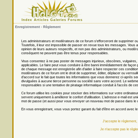
Index
Articles
Galeries
Forums
Enregistrement - Règlement
Les administrateurs et modérateurs de ce forum s'efforceront de supprimer ou
Toutefois, il leur est impossible de passer en revue tous les messages. Vou
opinion de leurs auteurs respectifs, et non pas des administrateurs, ou mo
conséquent ne peuvent pas être tenus pour responsables.
Vous consentez à ne pas poster de messages injurieux, obscènes, vulgaires, di
applicables. Le faire peut vous conduire à être banni immédiatement de façon 
de chaque message est enregistrée afin d'aider à faire respecter ces conditions
modérateurs de ce forum ont le droit de supprimer, éditer, déplacer ou verrouill
d'accord sur le fait que toutes les informations que vous donnerez ci-après
divulguées à aucune tierce personne ou société sans votre accord. Le webmest
responsables si une tentative de piratage informatique conduit à l'accès de c
Ce forum utilise les cookies pour stocker des informations sur votre ordinateu
servent uniquement à améliorer le confort d'utilisation. L'adresse e-mail est un
mot de passe (et aussi pour vous envoyer un nouveau mot de passe dans le ca
En vous enregistrant, vous vous portez garant du fait d'être en accord avec l
J'accepte le règlement,
Je n'accepte pas le règle