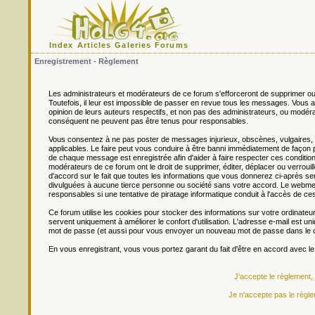
Index
Articles
Galeries
Forums
Enregistrement - Règlement
Les administrateurs et modérateurs de ce forum s'efforceront de supprimer ou
Toutefois, il leur est impossible de passer en revue tous les messages. Vou
opinion de leurs auteurs respectifs, et non pas des administrateurs, ou mo
conséquent ne peuvent pas être tenus pour responsables.
Vous consentez à ne pas poster de messages injurieux, obscènes, vulgaires, di
applicables. Le faire peut vous conduire à être banni immédiatement de façon 
de chaque message est enregistrée afin d'aider à faire respecter ces conditions
modérateurs de ce forum ont le droit de supprimer, éditer, déplacer ou verrouill
d'accord sur le fait que toutes les informations que vous donnerez ci-après
divulguées à aucune tierce personne ou société sans votre accord. Le webmest
responsables si une tentative de piratage informatique conduit à l'accès de c
Ce forum utilise les cookies pour stocker des informations sur votre ordinateu
servent uniquement à améliorer le confort d'utilisation. L'adresse e-mail est un
mot de passe (et aussi pour vous envoyer un nouveau mot de passe dans le ca
En vous enregistrant, vous vous portez garant du fait d'être en accord avec l
J'accepte le règlement,
Je n'accepte pas le règle