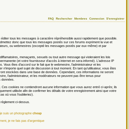
FAQ
Rechercher
Membres
Connexion
S'enregistrer
 éditer tous les messages à caractère répréhensible aussi rapidement que possible.
s admettez donc que tous les messages postés sur ces forums expriment la vue et
dérateurs, ou webmestres (excepté les messages postés par eux-même) et par
ffamatoires, menaçants, sexuels ou tout autre message qui violeraient les lois
permanente (et votre fournisseur d'accès à internet en sera informé). L'adresse IP
. Vous êtes d'accord sur le fait que le webmestre, l'administrateur et les
er n'importe quel sujet de discussion à tout moment. En tant qu'utilisateur, vous êtes
 seront stockées dans une base de données. Cependant, ces informations ne seront
re, l'administrateur, et les modérateurs ne peuvent pas être tenus pour
es données.
r. Ces cookies ne contiendront aucune information que vous aurez entré ci-après; ils
iquement utilisée afin de confirmer les détails de votre enregistrement ainsi que votre
s où vous l'oublieriez).
e règlement ci-dessus.
 je suis un photographe
cheap
ment, je ne fais pas d'argentique