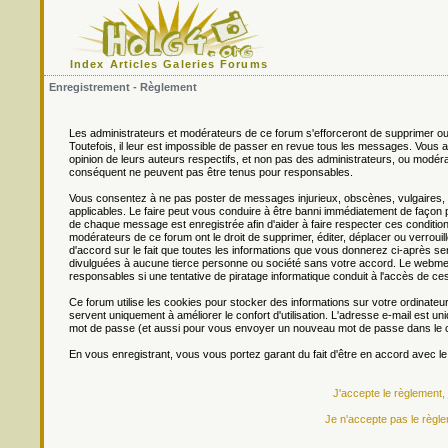
Index
Articles
Galeries
Forums
Enregistrement - Règlement
Les administrateurs et modérateurs de ce forum s'efforceront de supprimer ou
Toutefois, il leur est impossible de passer en revue tous les messages. Vou
opinion de leurs auteurs respectifs, et non pas des administrateurs, ou mo
conséquent ne peuvent pas être tenus pour responsables.
Vous consentez à ne pas poster de messages injurieux, obscènes, vulgaires, di
applicables. Le faire peut vous conduire à être banni immédiatement de façon 
de chaque message est enregistrée afin d'aider à faire respecter ces conditions
modérateurs de ce forum ont le droit de supprimer, éditer, déplacer ou verrouill
d'accord sur le fait que toutes les informations que vous donnerez ci-après
divulguées à aucune tierce personne ou société sans votre accord. Le webmest
responsables si une tentative de piratage informatique conduit à l'accès de c
Ce forum utilise les cookies pour stocker des informations sur votre ordinateu
servent uniquement à améliorer le confort d'utilisation. L'adresse e-mail est un
mot de passe (et aussi pour vous envoyer un nouveau mot de passe dans le ca
En vous enregistrant, vous vous portez garant du fait d'être en accord avec l
J'accepte le règlement,
Je n'accepte pas le règle