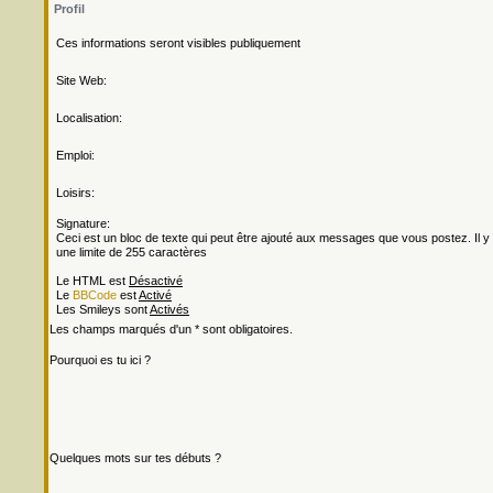
Profil
Ces informations seront visibles publiquement
Site Web:
Localisation:
Emploi:
Loisirs:
Signature:
Ceci est un bloc de texte qui peut être ajouté aux messages que vous postez. Il y
une limite de 255 caractères
Le HTML est
Désactivé
Le
BBCode
est
Activé
Les Smileys sont
Activés
Les champs marqués d'un * sont obligatoires.
Pourquoi es tu ici ?
Quelques mots sur tes débuts ?