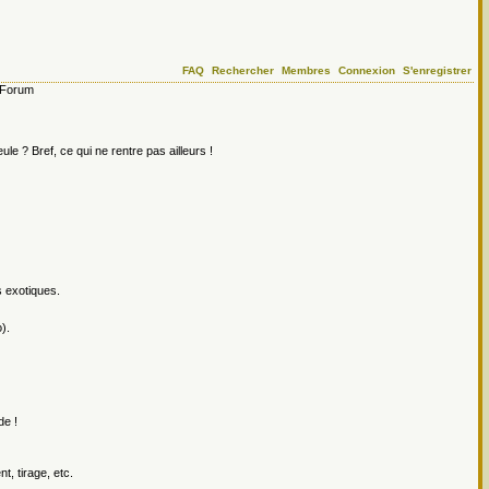
FAQ
Rechercher
Membres
Connexion
S'enregistrer
Forum
le ? Bref, ce qui ne rentre pas ailleurs !
s exotiques.
).
de !
, tirage, etc.