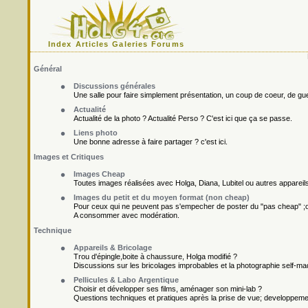
Index
Articles
Galeries
Forums
Général
Discussions générales
Une salle pour faire simplement présentation, un coup de coeur, de gueu
Actualité
Actualité de la photo ? Actualité Perso ? C'est ici que ça se passe.
Liens photo
Une bonne adresse à faire partager ? c'est ici.
Images et Critiques
Images Cheap
Toutes images réalisées avec Holga, Diana, Lubitel ou autres appareil
Images du petit et du moyen format (non cheap)
Pour ceux qui ne peuvent pas s'empecher de poster du "pas cheap" ;o
A consommer avec modération.
Technique
Appareils & Bricolage
Trou d'épingle,boite à chaussure, Holga modifié ?
Discussions sur les bricolages improbables et la photographie self-ma
Pellicules & Labo Argentique
Choisir et développer ses films, aménager son mini-lab ?
Questions techniques et pratiques après la prise de vue; developpement