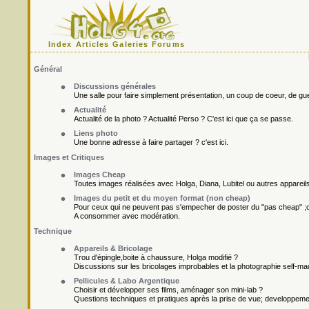
Index
Articles
Galeries
Forums
Général
Discussions générales
Une salle pour faire simplement présentation, un coup de coeur, de gueu
Actualité
Actualité de la photo ? Actualité Perso ? C'est ici que ça se passe.
Liens photo
Une bonne adresse à faire partager ? c'est ici.
Images et Critiques
Images Cheap
Toutes images réalisées avec Holga, Diana, Lubitel ou autres appareil
Images du petit et du moyen format (non cheap)
Pour ceux qui ne peuvent pas s'empecher de poster du "pas cheap" ;o
A consommer avec modération.
Technique
Appareils & Bricolage
Trou d'épingle,boite à chaussure, Holga modifié ?
Discussions sur les bricolages improbables et la photographie self-ma
Pellicules & Labo Argentique
Choisir et développer ses films, aménager son mini-lab ?
Questions techniques et pratiques après la prise de vue; developpement