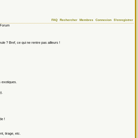
FAQ
Rechercher
Membres
Connexion
S'enregistrer
Forum
le ? Bref, ce qui ne rentre pas ailleurs !
s exotiques.
).
de !
, tirage, etc.