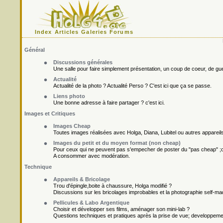
Index
Articles
Galeries
Forums
Général
Discussions générales
Une salle pour faire simplement présentation, un coup de coeur, de gueu
Actualité
Actualité de la photo ? Actualité Perso ? C'est ici que ça se passe.
Liens photo
Une bonne adresse à faire partager ? c'est ici.
Images et Critiques
Images Cheap
Toutes images réalisées avec Holga, Diana, Lubitel ou autres appareil
Images du petit et du moyen format (non cheap)
Pour ceux qui ne peuvent pas s'empecher de poster du "pas cheap" ;o
A consommer avec modération.
Technique
Appareils & Bricolage
Trou d'épingle,boite à chaussure, Holga modifié ?
Discussions sur les bricolages improbables et la photographie self-ma
Pellicules & Labo Argentique
Choisir et développer ses films, aménager son mini-lab ?
Questions techniques et pratiques après la prise de vue; developpement