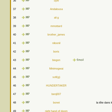
36
Sylv
37
Andalousa
38
ali g
39
mmottard
40
brother_james
41
niloonil
42
boris
43
biogon
44
Minimogwai
45
sofi(g)
46
HUNDERTAKER
47
benj007
48
bonet
la tête dans 
49
right hand of doom