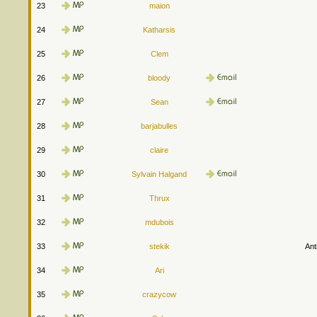
23
maion
24
Katharsis
25
Clem
26
bloody
27
Sean
28
barjabulles
29
claire
30
Sylvain Halgand
31
Thrux
32
mdubois
33
stekik
Ant
34
Ari
35
crazycow