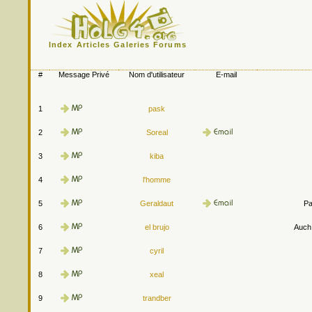
Index
Articles
Galeries
Forums
#
Message Privé
Nom d'utilisateur
E-mail
1
pask
2
Soreal
3
kiba
4
l'homme
5
Geraldaut
Pa
6
el brujo
Auch.
7
cyril
8
xeal
9
trandber