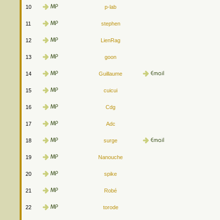
10
p-lab
11
stephen
12
LienRag
13
goon
14
Guillaume
15
cuicui
16
Cdg
17
Adc
18
surge
19
Nanouche
20
spike
21
Robé
22
torode