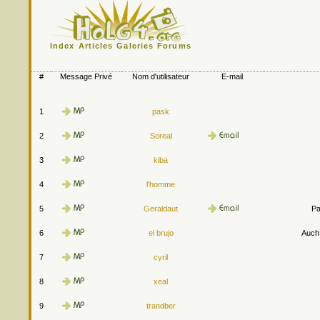
Index
Articles
Galeries
Forums
#
Message Privé
Nom d'utilisateur
E-mail
1
pask
2
Soreal
3
kiba
4
l'homme
5
Geraldaut
Pa
6
el brujo
Auch.
7
cyril
8
xeal
9
trandber