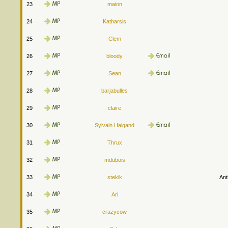
23
maion
24
Katharsis
25
Clem
26
bloody
27
Sean
28
barjabulles
29
claire
30
Sylvain Halgand
31
Thrux
32
mdubois
33
stekik
Ant
34
Ari
35
crazycow