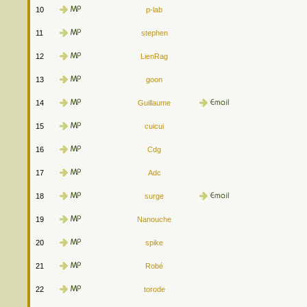
10
p-lab
11
stephen
12
LienRag
13
goon
14
Guillaume
15
cuicui
16
Cdg
17
Adc
18
surge
19
Nanouche
20
spike
21
Robé
22
torode