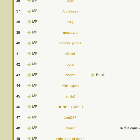
36
Sylv
37
Andalousa
38
ali g
39
mmottard
40
brother_james
41
niloonil
42
boris
43
biogon
44
Minimogwai
45
sofi(g)
46
HUNDERTAKER
47
benj007
48
bonet
la tête dans 
49
right hand of doom