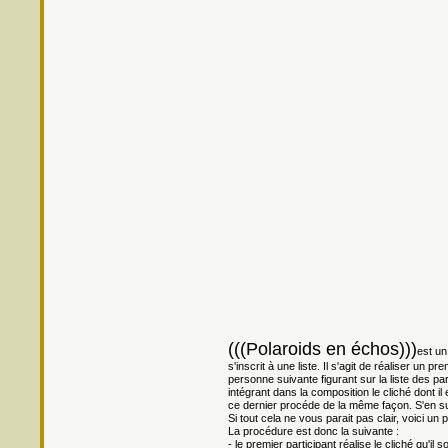
(((Polaroids en échos)))
est un
s'inscrit à une liste. Il s'agit de réaliser un p
personne suivante figurant sur la liste des par
intégrant dans la composition le cliché dont il
ce dernier procéde de la même façon. S'en s
Si tout cela ne vous parait pas clair, voici un
La procédure est donc la suivante :
- le premier participant réalise le cliché qu'il