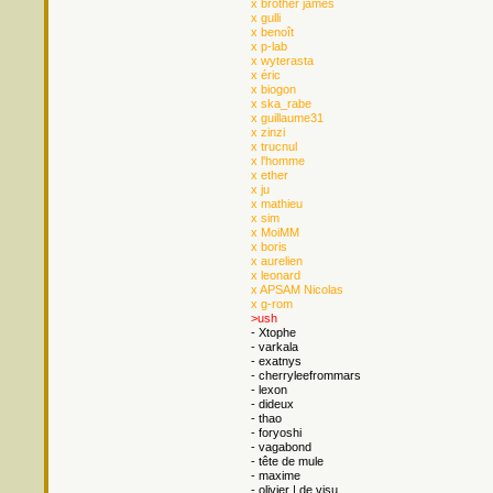
x brother james
x gulli
x benoît
x p-lab
x wyterasta
x éric
x biogon
x ska_rabe
x guillaume31
x zinzi
x trucnul
x l'homme
x ether
x ju
x mathieu
x sim
x MoiMM
x boris
x aurelien
x leonard
x APSAM Nicolas
x g-rom
>ush
- Xtophe
- varkala
- exatnys
- cherryleefrommars
- lexon
- dideux
- thao
- foryoshi
- vagabond
- tête de mule
- maxime
- olivier | de visu