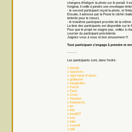
chargera d'intégrer la photo sur le portail. Il 
l'original, il veille à joindre une enveloppe timb
- le second participant reçoit la photo, et l'in
Ensuite, il adresse par la Poste le cliché réali
timbrée pour le retour).
- le troisième participant procéde de la même 
La liste des participants est disponible sur le 
Pour que le projet ne stagne pas, veillez à r
courrier du participant précédente.
Joignez-vous à nous et bon amusement !!!
Tout participant s'engage à prendre et en
- - - - -
Les participants sont, dans l'ordre :
x bloody
x basskorn
x right hand of doom
x guillaume
x barjabulles
x franck
x Pask
x Goon
x Stephen
x Kataharsis
x Ari
x Adc
x benj007
x kea
x kiba
x roswell
x tolb