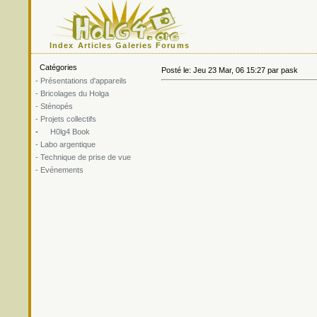
Index
Articles
Galeries
Forums
Catégories
Posté le: Jeu 23 Mar, 06 15:27 par pask
- Présentations d'appareils
- Bricolages du Holga
- Sténopés
- Projets collectifs
-
H0lg4 Book
- Labo argentique
- Technique de prise de vue
- Evénements