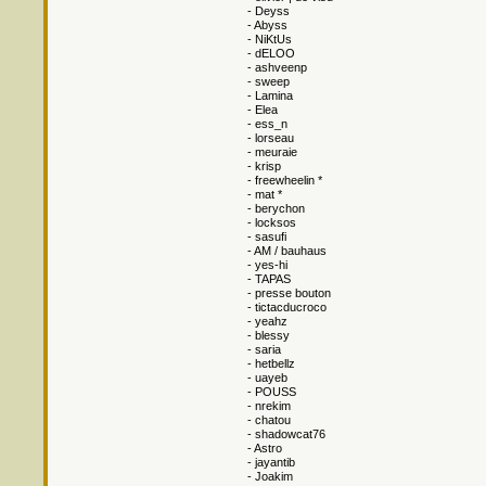
- Deyss
- Abyss
- NiKtUs
- dELOO
- ashveenp
- sweep
- Lamina
- Elea
- ess_n
- lorseau
- meuraie
- krisp
- freewheelin *
- mat *
- berychon
- locksos
- sasufi
- AM / bauhaus
- yes-hi
- TAPAS
- presse bouton
- tictacducroco
- yeahz
- blessy
- saria
- hetbellz
- uayeb
- POUSS
- nrekim
- chatou
- shadowcat76
- Astro
- jayantib
- Joakim