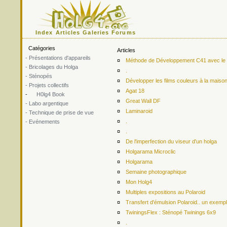
Index
Articles
Galeries
Forums
Catégories
Articles
- Présentations d'appareils
¤
Méthode de Développement C41 avec le ki
- Bricolages du Holga
¤
.
- Sténopés
¤
Développer les films couleurs à la maiso
- Projets collectifs
¤
Agat 18
-
H0lg4 Book
¤
Great Wall DF
- Labo argentique
¤
Laminaroid
- Technique de prise de vue
¤
.
- Evénements
¤
.
¤
De l'imperfection du viseur d'un holga
¤
Holgarama Microclic
¤
Holgarama
¤
Semaine photographique
¤
Mon Holg4
¤
Multiples expositions au Polaroid
¤
Transfert d'émulsion Polaroid.. un exemp
¤
TwiningsFlex : Sténopé Twinings 6x9
¤
.