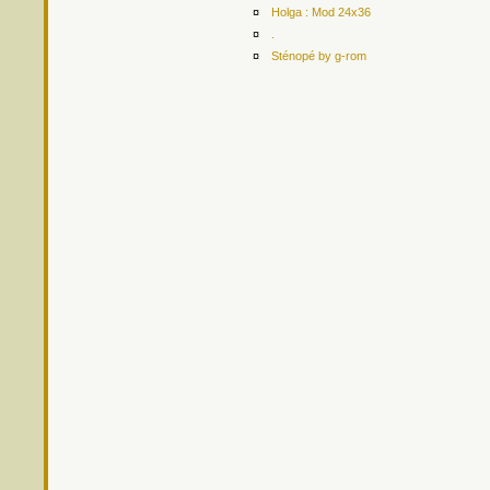
¤
Holga : Mod 24x36
¤
.
¤
Sténopé by g-rom