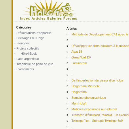
Index
Articles
Galeries
Forums
Catégories
Articles
- Présentations d'appareils
¤
Méthode de Développement C41 avec le ki
- Bricolages du Holga
¤
.
- Sténopés
¤
Développer les films couleurs à la maiso
- Projets collectifs
¤
Agat 18
-
H0lg4 Book
¤
Great Wall DF
- Labo argentique
¤
Laminaroid
- Technique de prise de vue
¤
.
- Evénements
¤
.
¤
De l'imperfection du viseur d'un holga
¤
Holgarama Microclic
¤
Holgarama
¤
Semaine photographique
¤
Mon Holg4
¤
Multiples expositions au Polaroid
¤
Transfert d'émulsion Polaroid.. un exemp
¤
TwiningsFlex : Sténopé Twinings 6x9
¤
.