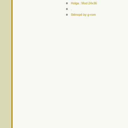
¤
Holga : Mod 24x36
¤
.
¤
Sténopé by g-rom