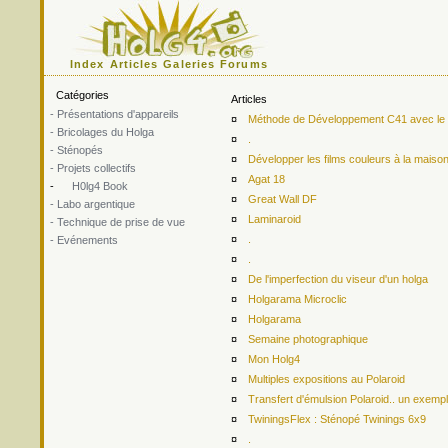
Index
Articles
Galeries
Forums
Catégories
Articles
- Présentations d'appareils
¤
Méthode de Développement C41 avec le ki
- Bricolages du Holga
¤
.
- Sténopés
¤
Développer les films couleurs à la maiso
- Projets collectifs
¤
Agat 18
-
H0lg4 Book
¤
Great Wall DF
- Labo argentique
¤
Laminaroid
- Technique de prise de vue
¤
.
- Evénements
¤
.
¤
De l'imperfection du viseur d'un holga
¤
Holgarama Microclic
¤
Holgarama
¤
Semaine photographique
¤
Mon Holg4
¤
Multiples expositions au Polaroid
¤
Transfert d'émulsion Polaroid.. un exemp
¤
TwiningsFlex : Sténopé Twinings 6x9
¤
.