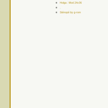
¤
Holga : Mod 24x36
¤
.
¤
Sténopé by g-rom