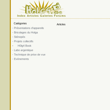
Index
Articles
Galeries
Forums
Catégories
Articles
- Présentations d'appareils
- Bricolages du Holga
- Sténopés
- Projets collectifs
-
H0lg4 Book
- Labo argentique
- Technique de prise de vue
- Evénements