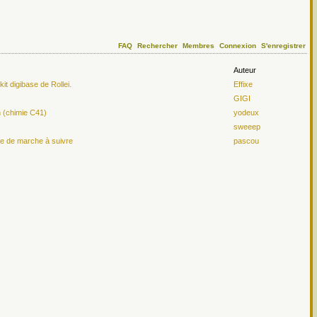
FAQ
Rechercher
Membres
Connexion
S'enregistrer
Auteur
t digibase de Rollei.
Effixe
GIGI
n (chimie C41)
yodeux
sweeep
le de marche à suivre
pascou