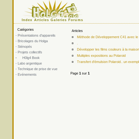
Index
Articles
Galeries
Forums
Catégories
Articles
- Présentations d'appareils
¤
Méthode de Développement C41 avec le ki
- Bricolages du Holga
¤
.
- Sténopés
¤
Développer les films couleurs à la maiso
- Projets collectifs
¤
Multiples expositions au Polaroid
-
H0lg4 Book
¤
Transfert d'émulsion Polaroid.. un exemp
- Labo argentique
- Technique de prise de vue
Page
1
sur
1
- Evénements