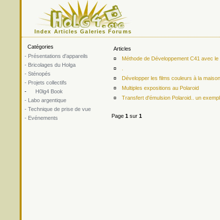
Index
Articles
Galeries
Forums
Catégories
Articles
- Présentations d'appareils
¤
Méthode de Développement C41 avec le ki
- Bricolages du Holga
¤
.
- Sténopés
¤
Développer les films couleurs à la maiso
- Projets collectifs
¤
Multiples expositions au Polaroid
-
H0lg4 Book
¤
Transfert d'émulsion Polaroid.. un exemp
- Labo argentique
- Technique de prise de vue
Page
1
sur
1
- Evénements