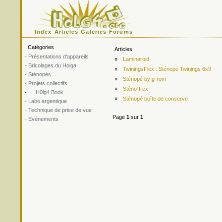
Index
Articles
Galeries
Forums
Catégories
Articles
- Présentations d'appareils
¤
Laminaroid
- Bricolages du Holga
¤
TwiningsFlex : Sténopé Twinings 6x9
- Sténopés
¤
Sténopé by g-rom
- Projets collectifs
¤
Sténo-Fex
-
H0lg4 Book
¤
Sténopé boîte de conserve
- Labo argentique
- Technique de prise de vue
Page
1
sur
1
- Evénements