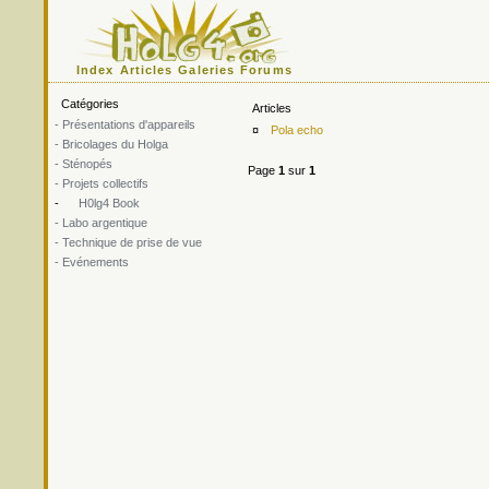
Index
Articles
Galeries
Forums
Catégories
Articles
- Présentations d'appareils
¤
Pola echo
- Bricolages du Holga
- Sténopés
Page
1
sur
1
- Projets collectifs
-
H0lg4 Book
- Labo argentique
- Technique de prise de vue
- Evénements