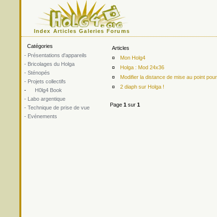
Index
Articles
Galeries
Forums
Catégories
Articles
- Présentations d'appareils
¤
Mon Holg4
- Bricolages du Holga
¤
Holga : Mod 24x36
- Sténopés
¤
Modifier la distance de mise au point p
- Projets collectifs
¤
2 diaph sur Holga !
-
H0lg4 Book
- Labo argentique
Page
1
sur
1
- Technique de prise de vue
- Evénements