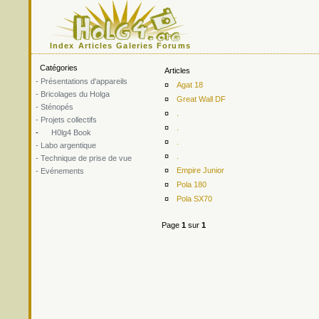
Index
Articles
Galeries
Forums
Catégories
Articles
- Présentations d'appareils
¤
Agat 18
- Bricolages du Holga
¤
Great Wall DF
- Sténopés
¤
.
- Projets collectifs
¤
.
-
H0lg4 Book
¤
.
- Labo argentique
¤
.
- Technique de prise de vue
¤
Empire Junior
- Evénements
¤
Pola 180
¤
Pola SX70
Page
1
sur
1