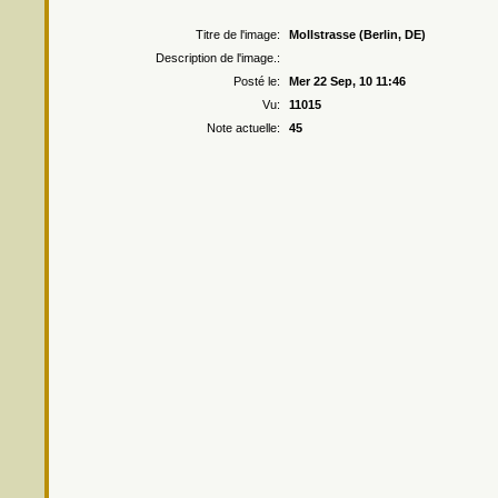
Droits r
Titre de l'image:
Mollstrasse (Berlin, DE)
Description de l'image.:
Posté le:
Mer 22 Sep, 10 11:46
Vu:
11015
Note actuelle:
45