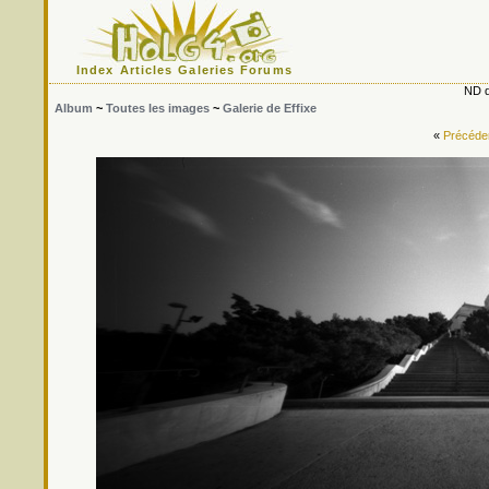
Index
Articles
Galeries
Forums
ND d
Album
~
Toutes les images
~
Galerie de Effixe
«
Précéde