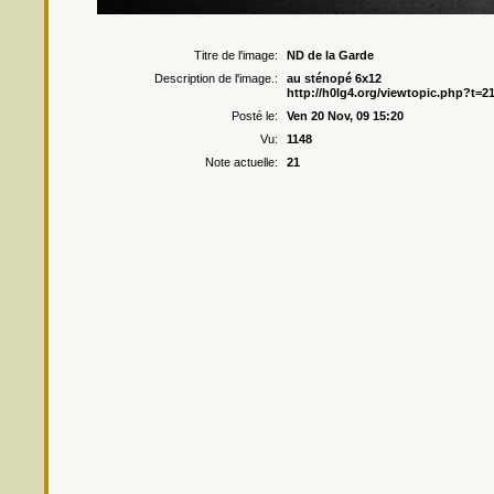
Droits r
Titre de l'image:
ND de la Garde
Description de l'image.:
au sténopé 6x12
http://h0lg4.org/viewtopic.php?t=2
Posté le:
Ven 20 Nov, 09 15:20
Vu:
1148
Note actuelle:
21