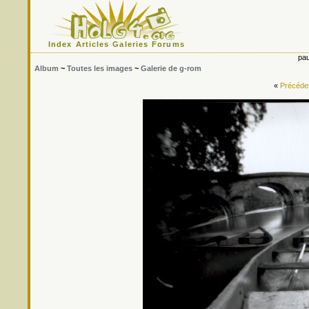
Index
Articles
Galeries
Forums
pau
Album
~
Toutes les images
~
Galerie de g-rom
«
Précéde